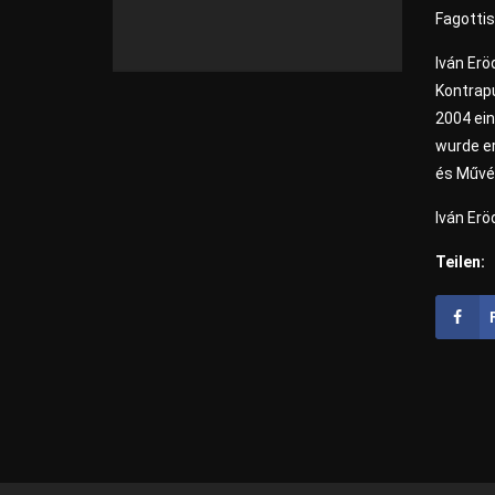
Fagottis
Iván Erö
Kontrapu
2004 ei
wurde e
és Művé
Iván Erö
Teilen: