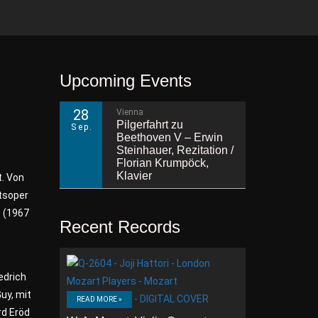
Upcoming Events
28
Vienna
Pilgerfahrt zu
Sep.
Beethoven V – Erwin
Steinhauer, Rezitation /
Florian Krumpöck,
Klavier
t. Von
atsoper
e (1967
Recent Records
edrich
uy, mit
READ MORE »
rd Eröd