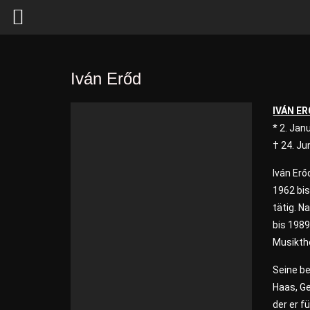
Iván Erőd
IVÁN E
* 2. Jan
† 24. Ju
Iván Erő
1962 bis
tätig. 
bis 1989
Musikthe
Seine be
Haas, Ge
der er f