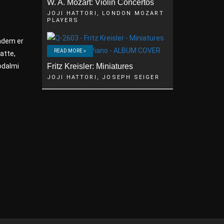
W. A. Mozart: Violin Concertos
JOJI HATTORI, LONDON MOZART
PLAYERS
chdem er
READ MORE »
atte,
odalmi
Fritz Kreisler: Miniatures
JOJI HATTORI, JOSEPH SEIGER