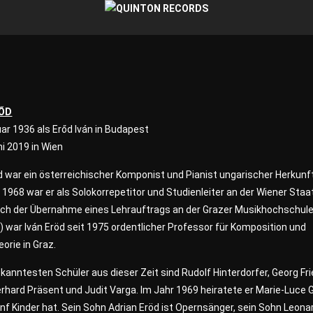
RŐD
uar 1936 als Erőd Iván in Budapest
ni 2019 in Wien
d war ein österreichischer Komponist und Pianist ungarischer Herkunf
 1968 war er als Solokorrepetitor und Studienleiter an der Wiener Sta
Nach der Übernahme eines Lehrauftrags an der Grazer Musikhochschul
) war Iván Eröd seit 1975 ordentlicher Professor für Komposition und
orie in Graz.
kanntesten Schüler aus dieser Zeit sind Rudolf Hinterdorfer, Georg Fri
rhard Präsent und Judit Varga. Im Jahr 1969 heiratete er Marie-Luce G
ünf Kinder hat. Sein Sohn Adrian Eröd ist Opernsänger, sein Sohn Leona