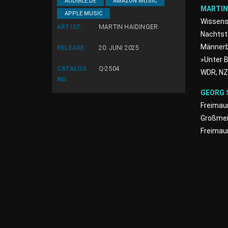
AUDIBLE.DE
AMAZON MUSIC
MARTIN
APPLE MUSIC
Wissens
ARTIST:
MARTIN HAIDINGER
Nachtstu
Männerb
RELEASE:
20. JUNI 2025
»Unter B
CATALOG
Q-2504
WDR, NZZ
NO:
GEORG 
Freimaur
Großmeis
Freimau