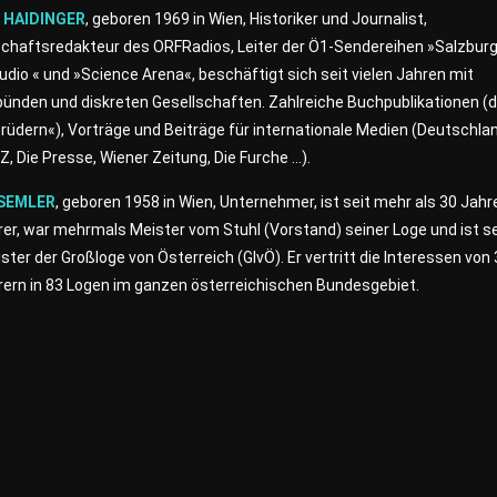
 HAIDINGER
, geboren 1969 in Wien, Historiker und Journalist,
chaftsredakteur des ORFRadios, Leiter der Ö1-Sendereihen »Salzbur
dio « und »Science Arena«, beschäftigt sich seit vielen Jahren mit
ünden und diskreten Gesellschaften. Zahlreiche Buchpublikationen (d
rüdern«), Vorträge und Beiträge für internationale Medien (Deutschla
, Die Presse, Wiener Zeitung, Die Furche …).
SEMLER
, geboren 1958 in Wien, Unternehmer, ist seit mehr als 30 Jahr
er, war mehrmals Meister vom Stuhl (Vorstand) seiner Loge und ist s
ter der Großloge von Österreich (GlvÖ). Er vertritt die Interessen von
rern in 83 Logen im ganzen österreichischen Bundesgebiet.