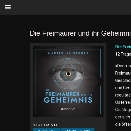
Die Freimaurer und ihr Geheimni
Die Fre
12 Frag
»Dann is
Freimaur
Geschich
und Gese
reguläre
Österre
Großloge
der sic
die öffe
STREAM VIA