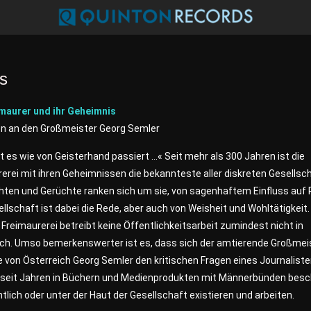
s
imaurer und ihr Geheimnis
en an den Großmeister Georg Semler
t es wie von Geisterhand passiert …« Seit mehr als 300 Jahren ist die
erei mit ihren Geheimnissen die bekannteste aller diskreten Gesellsc
ten und Gerüchte ranken sich um sie, von sagenhaftem Einfluss auf P
llschaft ist dabei die Rede, aber auch von Weisheit und Wohltätigkeit.
 Freimaurerei betreibt keine Öffentlichkeitsarbeit zumindest nicht in
ich. Umso bemerkenswerter ist es, dass sich der amtierende Großmei
 von Österreich Georg Semler den kritischen Fragen eines Journalisten
h seit Jahren in Büchern und Medienprodukten mit Männerbünden besc
ntlich oder unter der Haut der Gesellschaft existieren und arbeiten.