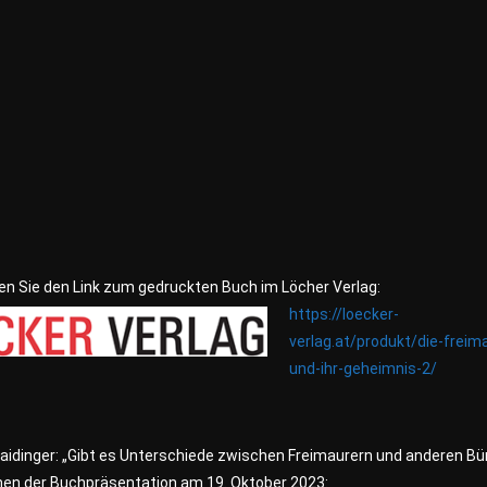
den Sie den Link zum gedruckten Buch im Löcher Verlag:
https://loecker-
verlag.at/produkt/die-freim
und-ihr-geheimnis-2/
Haidinger: „Gibt es Unterschiede zwischen Freimaurern und anderen B
en der Buchpräsentation am 19. Oktober 2023: