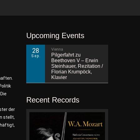
Upcoming Events
28
Vienna
Pilgerfahrt zu
Sep.
Beethoven V – Erwin
Steinhauer, Rezitation /
Florian Krumpöck,
Klavier
haften.
olitik
 Die
Recent Records
ster der
 stellt,
häftigt,