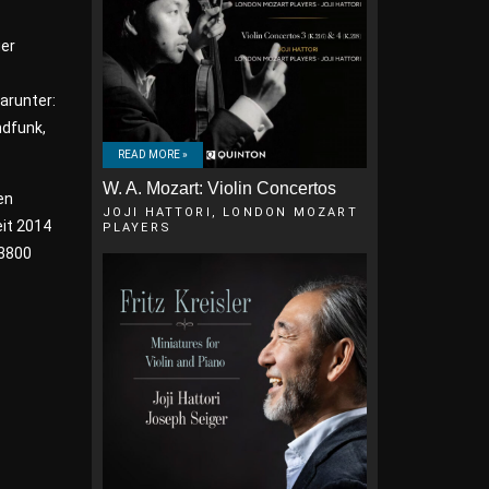
ger
arunter:
ndfunk,
READ MORE »
W. A. Mozart: Violin Concertos
en
JOJI HATTORI, LONDON MOZART
eit 2014
PLAYERS
 3800