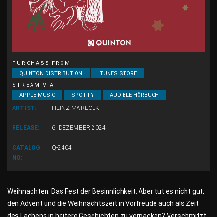
PURCHASE FROM
QUINTON DISTRIBUTION
ITUNES STORE
STREAM VIA
APPLE MUSIC
SPOTIFY
AUDIBLE HÖRBUCH
ARTIST:
HEINZ MARECEK
RELEASE:
6. DEZEMBER 2024
CATALOG
Q-2404
NO:
Weihnachten. Das Fest der Besinnlichkeit. Aber tut es nicht gut,
den Advent und die Weihnachtszeit in Vorfreude auch als Zeit
des Lachens in heitere Geschichten zu verpacken? Verschmitzt,