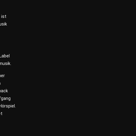
e
 ist
usik
Label
musik.
ner
m
mack
lfgang
Hörspiel.
et