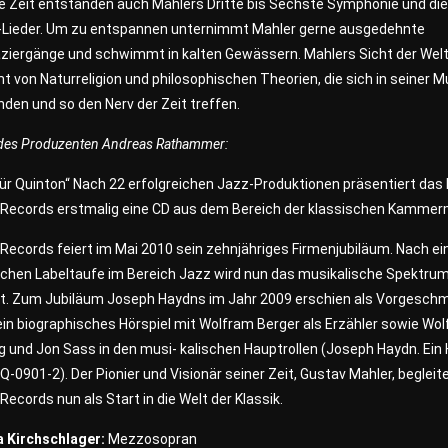
e Zeit entstanden auch Mahlers Dritte bis Sechste Symphonie und di
-Lieder. Um zu entspannen unternimmt Mahler gerne ausgedehnte
ziergänge und schwimmt in kalten Gewässern. Mahlers Sicht der Welt
 von Naturreligion und philosophischen Theorien, die sich in seiner M
nden und so den Nerv der Zeit treffen.
 des Produzenten Andreas Rathammer:
ür Quinton“ Nach 22 erfolgreichen Jazz-Produktionen präsentiert das 
 Records erstmalig eine CD aus dem Bereich der klassischen Kammer
Records feiert im Mai 2010 sein zehnjähriges Firmenjubiläum. Nach ei
eichen Labeltaufe im Bereich Jazz wird nun das musikalische Spektru
rt. Zum Jubiläum Joseph Haydns im Jahr 2009 erschien als Vorgesch
ein biographisches Hörspiel mit Wolfram Berger als Erzähler sowie Wo
 und Jon Sass in den musi- kalischen Hauptrollen (Joseph Haydn. Ein 
Q-0901-2). Der Pionier und Visionär seiner Zeit, Gustav Mahler, begleit
Records nun als Start in die Welt der Klassik.
a Kirchschlager:
Mezzosopran