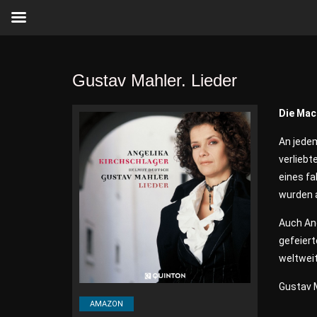
Gustav Mahler. Lieder
Die Mac
An jede
verliebt
eines f
wurden a
Auch Ang
gefeiert
weltweit
Gustav M
AMAZON