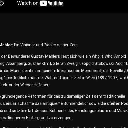
Mahler:
Ein Visionär und Pionier seiner Zeit
e der Bewunderer Gustav Mahlers liest sich wie ein Who is Who: Arnold
g, Alban Berg, Gustav Klimt, Stefan Zweig, Leopold Stokowski, Adolf 
omas Mann, der ihn mit seinem literarischen Monument, der Novelle „
ig“, unsterblich machte. Während seiner Zeit in Wien (1897-1907) war
irektor der Wiener Hofoper.
e grundlegende Reformen für das zu damaliger Zeit sehr traditionelle
s ein. Er schaffte das antiquierte Bühnendekor sowie die steifen Po
ab und setzte stattdessen Bühnenbilder, Handlungsabläufe und Musik
ramatischeren Hintergrund zu erzeugen.