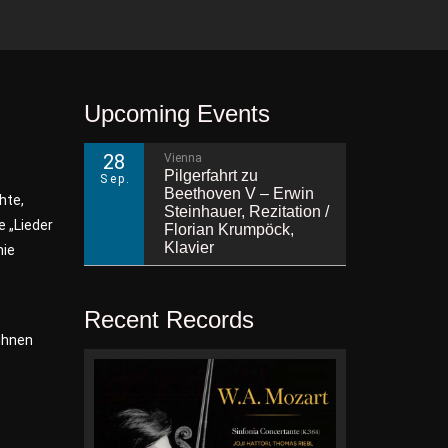
Upcoming Events
28
Vienna
Pilgerfahrt zu
Sep.
Beethoven V – Erwin
hte,
Steinhauer, Rezitation /
e „Lieder
Florian Krumpöck,
Klavier
nie
Recent Records
bühnen