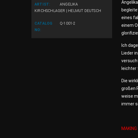
Angelika
ARTIST:
ANGELIKA
begleite
KIRCHSCHLAGER | HELMUT DEUTSCH
eines fa
CATALOG
Q-1001-2
einem Or
NO:
glorifiz
Ich dage
Lieder i
versucht
leichter
Die wirk
großen 
weise me
immer so
MAKING 