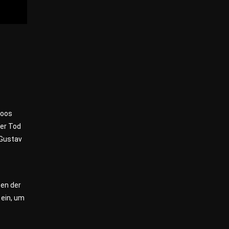
Loos
Der Tod
 Gustav
sen der
 ein, um