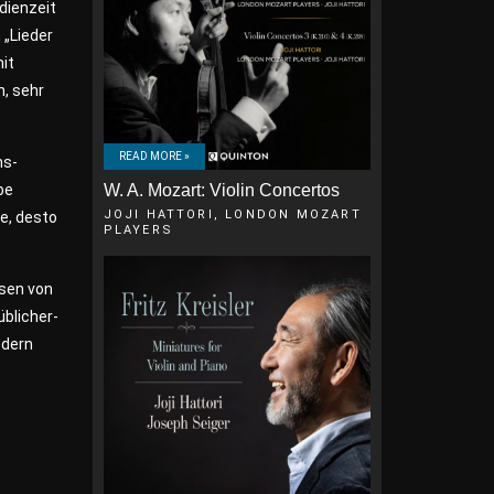
udienzeit
 „Lieder
mit
n, sehr
READ MORE »
ms-
W. A. Mozart: Violin Concertos
be
JOJI HATTORI, LONDON MOZART
de, desto
PLAYERS
ssen von
blicher-
edern