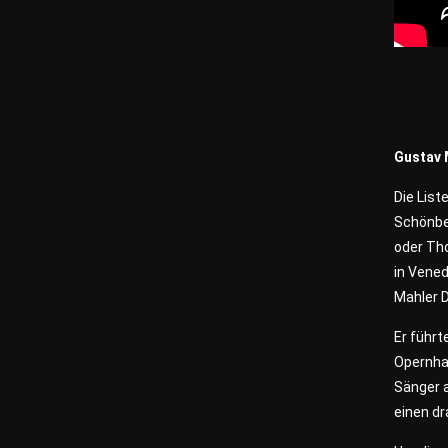
Gustav 
Die List
Schönber
oder Th
in Vened
Mahler D
Er führt
Opernhau
Sänger 
einen d