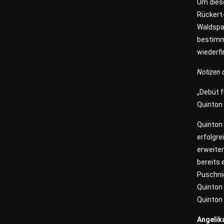
Um dies
Rückert
Waldspa
bestimmt
wiederfi
Notizen
„Debüt f
Quinton
Quinton 
erfolgr
erweite
bereits 
Puschnig
Quinton 
Quinton 
Angelik