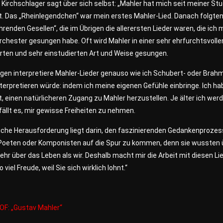
 Kirchschlager sagt über sich selbst: „Mahler hat mich seit meiner St
t. Das „Rheinlegendchen“ war mein erstes Mahler-Lied. Danach folgten
hrenden Gesellen“, die im Übrigen die allerersten Lieder waren, die ich 
chester gesungen habe. Oft wird Mahler in einer sehr ehrfurchtsvolle
ierten und sehr einstudierten Art und Weise gesungen.
gen interpretiere Mahler-Lieder genauso wie ich Schubert- oder Brah
nterpretieren würde: indem ich meine eigenen Gefühle einbringe. Ich ha
, einen natürlicheren Zugang zu Mahler herzustellen. Je älter ich wer
 fällt es, mir gewisse Freiheiten zu nehmen.
liche Herausforderung liegt darin, den faszinierenden Gedankenproze
Poeten oder Komponisten auf die Spur zu kommen, denn sie wussten ü
hr über das Leben als wir. Deshalb macht mir die Arbeit mit diesen Li
 viel Freude, weil Sie sich wirklich lohnt.“
OF: „Gustav Mahler“