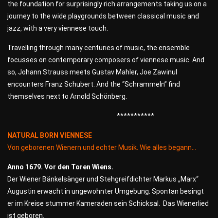
the foundation for surprisingly rich arrangements taking us on a
journey to the wide playgrounds between classical music and
jazz, with a very viennese touch.
Travelling through many centuries of music, the ensemble
focusses on contemporary composers of viennese music. And
so, Johann Strauss meets Gustav Mahler, Joe Zawinul
encounters Franz Schubert. And the “Schrammeln” find
themselves next to Arnold Schönberg.
***********
NATURAL BORN VIENNESE
Von geborenen Wienern und echter Musik. Wie alles begann…
Anno 1679. Vor den Toren Wiens.
Der Wiener Bänkelsänger und Stehgreifdichter Markus „Marx“
Augustin erwacht in ungewohnter Umgebung. Spontan besingt
er im Kreise stummer Kameraden sein Schicksal. Das Wienerlied
ist geboren.