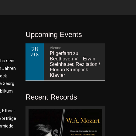
Upcoming Events
28
Vienna
Pilgerfahrt zu
Sep.
Beethoven V – Erwin
chs sein
Steinhauer, Rezitation /
n Jahren
Florian Krumpöck,
Klavier
tock-
ie Georg
ublikum
Recent Records
, Ethno-
 Vorträge
chmiede