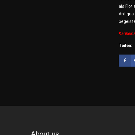
als Flöt
Antiqua
begeiste
Karlhein
Teilen:
About us