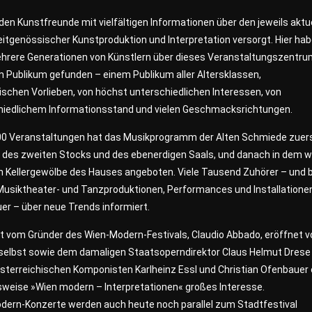
den Kunstfreunde mit vielfältigen Informationen über den jeweils aktu
itgenössischer Kunstproduktion und Interpretation versorgt. Hier ha
hrere Generationen von Künstlern über dieses Veranstaltungszentru
 Publikum gefunden – einem Publikum aller Altersklassen,
ischen Vorlieben, von höchst unterschiedlichen Interessen, von
hiedlichem Informationsstand und vielen Geschmacksrichtungen.
00 Veranstaltungen hat das Musikprogramm der Alten Schmiede zuers
des zweiten Stocks und des ebenerdigen Saals, und danach in dem w
n Kellergewölbe des Hauses angeboten. Viele Tausend Zuhörer – und b
 Musiktheater- und Tanzproduktionen, Performances und Installatione
er – über neue Trends informiert.
t vom Gründer des Wien-Modern-Festivals, Claudio Abbado, eröffnet v
selbst sowie dem damaligen Staatsoperndirektor Claus Helmut Drese
sterreichischen Komponisten Karlheinz Essl und Christian Ofenbauer 
sweise »Wien modern – Interpretationen« großes Interesse.
dern-Konzerte werden auch heute noch parallel zum Stadtfestival