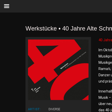
Werkstücke • 40 Jahre Alte Sch
40 Jahre
Im Okto
Musikpr
Musikge
Ramati,
Danzer 
und präs
Innerha
Musik – 
über neu
ARTIST:
DIVERSE
das 40-