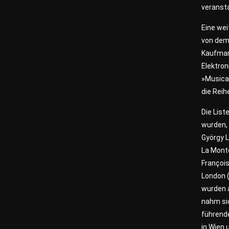
veransta
Eine wei
von dem
Kaufman
Elektron
»Musica 
die Reih
Die Lis
wurden, 
György 
La Monte
François
London (
wurden a
nahm sic
führende
in Wien 