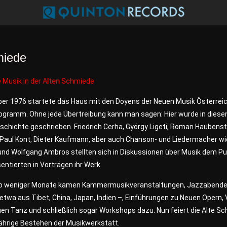
miede
 Musik in der Alten Schmiede
ber 1976 startete das Haus mit den Doyens der Neuen Musik Österrei
ogramm. Ohne jede Übertreibung kann man sagen: Hier wurde in diese
schichte geschrieben. Friedrich Cerha, György Ligeti, Roman Haubens
 Paul Kont, Dieter Kaufmann, aber auch Chanson- und Liedermacher w
und Wolfgang Ambros stellten sich in Diskussionen über Musik dem P
entierten in Vorträgen ihr Werk.
lb weniger Monate kamen Kammermusikveranstaltungen, Jazzabende
etwa aus Tibet, China, Japan, Indien –, Einführungen zu Neuen Opern,
en Tanz und schließlich sogar Workshops dazu. Nun feiert die Alte S
jährige Bestehen der Musikwerkstatt.