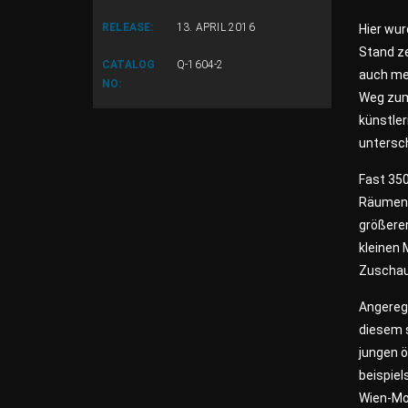
RELEASE:
13. APRIL 2016
Hier wur
Stand ze
CATALOG
Q-1604-2
auch me
NO:
Weg zum
künstler
untersc
Fast 35
Räumen 
größere
kleinen
Zuschau
Angereg
diesem 
jungen ö
beispiel
Wien-Mo