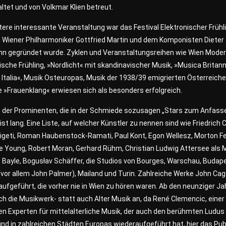
ltet und von Volkmar Klien betreut.
tere interessante Veranstaltung war das Festival Elektronischer Frühl
 Wiener Philharmoniker Gottfried Martin und dem Komponisten Dieter
n gegründet wurde. Zyklen und Veranstaltungsreihen wie Wien Moder
ische Frühling, »Nordlicht« mit skandinavischer Musik, »Musica Britann
Italia«, Musik Osteuropas, Musik der 1938/39 emigrierten Österreiche
e »Frauenklang« erwiesen sich als besonders erfolgreich.
te der Prominenten, die in der Schmiede sozusagen „Stars zum Anfass
ist lang. Eine Liste, auf welcher Künstler zu nennen sind wie Friedrich 
Ligeti, Roman Haubenstock-Ramati, Paul Kont, Egon Wellesz, Morton F
 Young, Robert Moran, Gerhard Rühm, Christian Ludwig Attersee als M
 Bayle, Bogusłav Schäffer, die Studios von Bourges, Warschau, Budap
vor allem John Palmer), Mailand und Turin. Zahlreiche Werke John Ca
ufgeführt, die vorher nie in Wien zu hören waren. Ab den neunziger J
h die Musikwerk- statt auch Alter Musik an, da René Clemencic, einer
n Experten für mittelalterliche Musik, der auch den berühmten Ludus 
und in zahlreichen Städten Europas wiederaufgeführt hat, hier das Pu