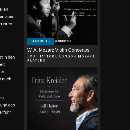
ellen
ben aber
m ihren
READ MORE »
W. A. Mozart: Violin Concertos
JOJI HATTORI, LONDON MOZART
t in den
PLAYERS
eit
ei
n auch
on
 und den
erfuhr