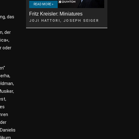
READ MORE »
Fritz Kreisler: Miniatures
ing, das
JOJI HATTORI, JOSEPH SEIGER
n, der
ica«,
r oder
en“
Cerha,
eldman,
usiker,
est,
ges
ahren
 der
Danielis
blikum