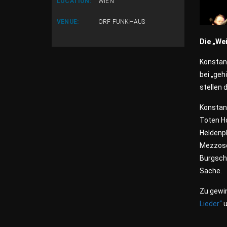
LOCATION:
WIEN
VENUE:
ORF FUNKHAUS
Die „We
Konstant
bei „geh
stellen 
Konstan
Toten Ho
Heldenpl
Mezzoso
Burgscha
Sache.
Zu gewi
Lieder“
u