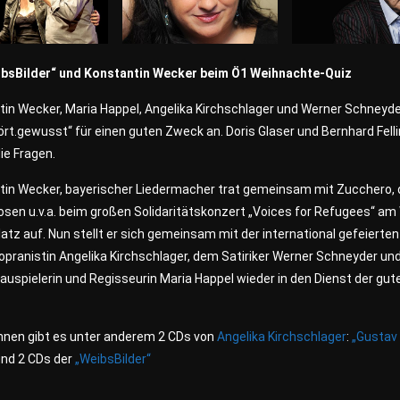
ibsBilder“ und Konstantin Wecker beim Ö1 Weihnachte-Quiz
in Wecker, Maria Happel, Angelika Kirchschlager und Werner Schneyde
ört.gewusst“ für einen guten Zweck an. Doris Glaser und Bernhard Fell
die Fragen.
tin Wecker, bayerischer Liedermacher trat gemeinsam mit Zucchero,
sen u.v.a. beim großen Solidaritätskonzert „Voices for Refugees“ am
atz auf. Nun stellt er sich gemeinsam mit der international gefeierten
pranistin Angelika Kirchschlager, dem Satiriker Werner Schneyder un
uspielerin und Regisseurin Maria Happel wieder in den Dienst der gut
nnen gibt es unter anderem 2 CDs von
Angelika Kirchschlager
:
„Gustav
nd 2 CDs der
„WeibsBilder“