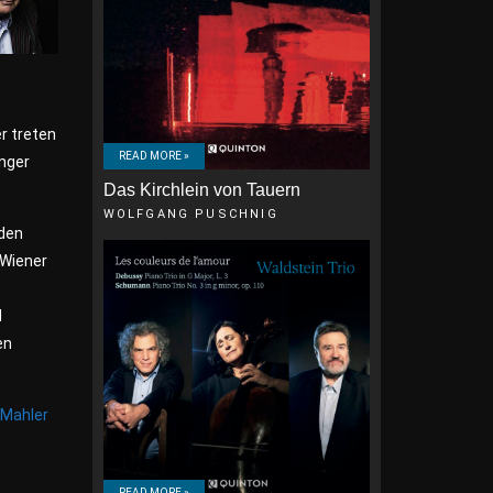
r treten
READ MORE »
inger
Das Kirchlein von Tauern
WOLFGANG PUSCHNIG
 den
 Wiener
d
en
 Mahler
READ MORE »