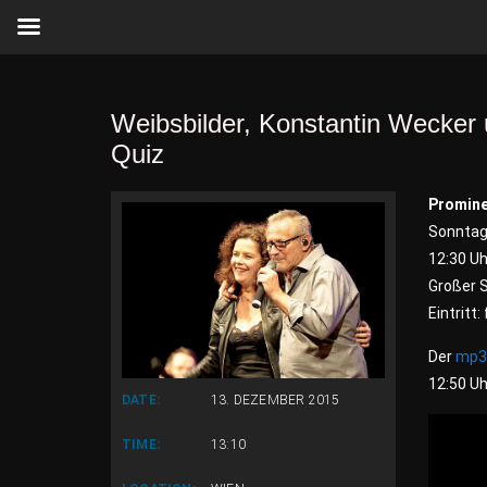
Weibsbilder, Konstantin Wecke
Quiz
Promine
Sonntag
12:30 Uh
Großer 
Eintritt: 
Der
mp
12:50 Uh
DATE:
13. DEZEMBER 2015
TIME:
13:10