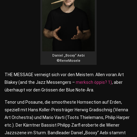
Daniel „Booxy“ Aebi
©ReneMosele
THE MESSAGE verneigt sich vor den Meistern. Allen voran Art
Blakey (and the Jazz Messengers –
merksch öppis?
1)
, aber
überhaupt vor den Grössen der Blue Note-Ära.
Tenor und Posaune, die smootheste Hornsection auf Erden,
speziell mit Hans Koller-Preisträger Herwig Gradischnig (Vienna
Art Orchestra) und Mario Vavti (Toots Thielemans, Philip Harper
etc.). Der Kärntner Bassist Philipp Zarfl eroberte die Wiener
Jazzszene im Sturm. Bandleader Daniel „Booxy“ Aebi stammt