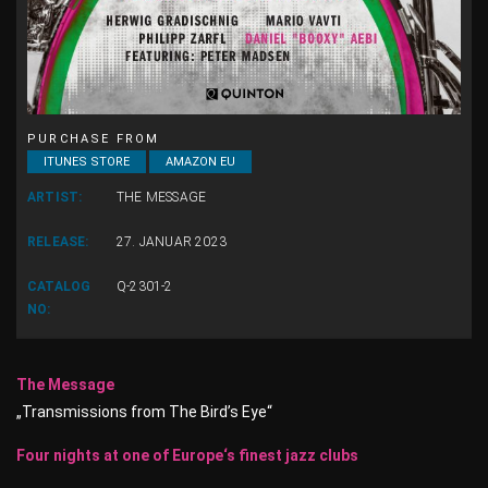
PURCHASE FROM
ITUNES STORE
AMAZON EU
ARTIST:
THE MESSAGE
RELEASE:
27. JANUAR 2023
CATALOG
Q-2301-2
NO:
The Message
„Transmissions from The Bird’s Eye“
Four nights at one of Europe‘s finest jazz clubs